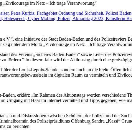
ag „Zivilcourage im Netz – Ich trage Verantwortung“
e.V.“, eine Initiative der Stadt Baden-Baden und des Polizeireviers
onstag unter dem Motto „Zivilcourage im Netz – Ich trage Verantwortu
Vorstand des Vereins „Sicheres Baden-Baden“ sowie Leiter des Polizeirev
 zu fördern.“ In diesem Jahr wird der Aktionstag durch eine großzügi
Schüler der Louis-Lepoix-Schule, sondern auch an die breite Öffentlic
Verantwortungsbewusstsein im digitalen Raum zu vermitteln und Zivilco
aden-Baden, erklärt: „Im Rahmen des Aktionstags werden verschiedene 
 Umgang mit Hass im Internet vermittelt und Tipps gegeben, wie man 
tausch und Diskussionen zwischen Schülern, der Polizei und der Sucht
riminalbeamtin des Polizeipräsidiums Offenburg Sandra „Kassi“ Grund
ma zu berichten.